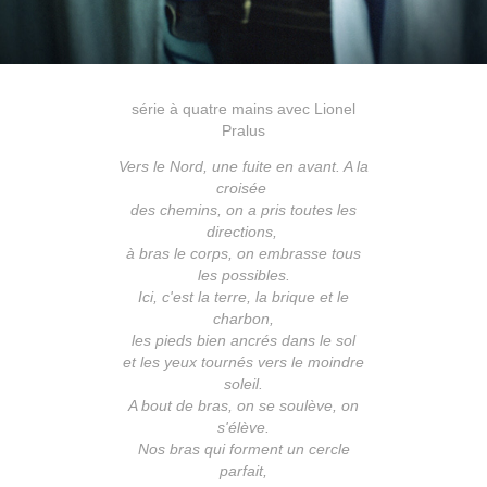
série à quatre mains avec Lionel
Pralus
Vers le Nord, une fuite en avant. A la
croisée
des chemins, on a pris toutes les
directions,
à bras le corps, on embrasse tous
les possibles.
Ici, c'est la terre, la brique et le
charbon,
les pieds bien ancrés dans le sol
et les yeux tournés vers le moindre
soleil.
A bout de bras, on se soulève, on
s'élève.
Nos bras qui forment un cercle
parfait,