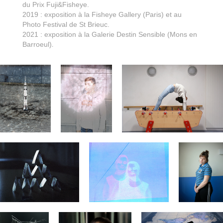
du Prix Fuji&Fisheye.
2019 : exposition à la Fisheye Gallery (Paris) et au
Photo Festival de St Brieuc.
2021 : exposition à la Galerie Destin Sensible (Mons en
.
Barroeul)