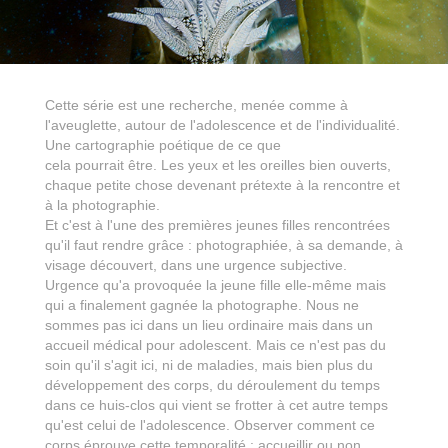
Cette série est une recherche, menée comme à
l'aveuglette, autour de l'adolescence et de l'individualité.
Une cartographie poétique de ce que
cela pourrait être. Les yeux et les oreilles bien ouverts,
chaque petite chose devenant prétexte à la rencontre et
à la photographie.
Et c'est à l'une des premières jeunes filles rencontrées
qu'il faut rendre grâce : photographiée, à sa demande, à
visage découvert, dans une urgence subjective.
Urgence qu'a provoquée la jeune fille elle-même mais
qui a finalement gagnée la photographe. Nous ne
sommes pas ici dans un lieu ordinaire mais dans un
accueil médical pour adolescent. Mais ce n'est pas du
soin qu'il s'agit ici, ni de maladies,
mais bien plus du
développement des corps, du déroulement du temps
dans ce huis-clos qui vient se frotter à cet autre temps
qu'est celui de l'adolescence. Observer comment ce
corps éprouve cette temporalité : accueillir ou non